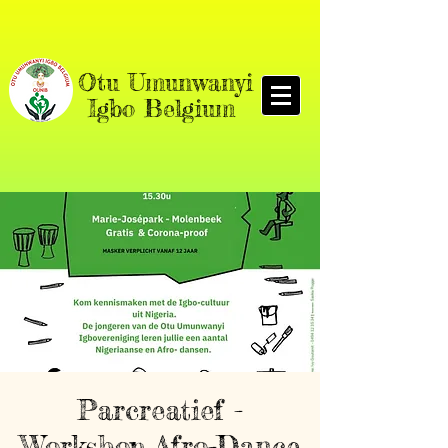
O
tu Umunwanyi
Igbo Belgium
Parcreatief -
Workshop Afro-Dance